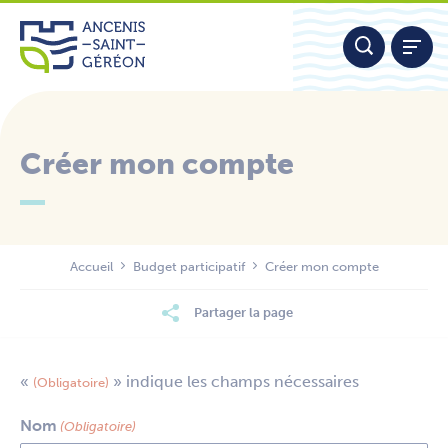
Aller
Panneau de gestion des cookies
au
contenu
Créer mon compte
Nous contacter
Accueil
Budget participatif
Créer mon compte
Partager la page
«
» indique les champs nécessaires
(Obligatoire)
Nom
(Obligatoire)