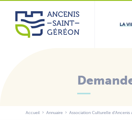
Aller
Panneau de gestion des cookies
au
contenu
LA VI
Demande 
Accueil
Annuaire
Association Culturelle d’Ancenis