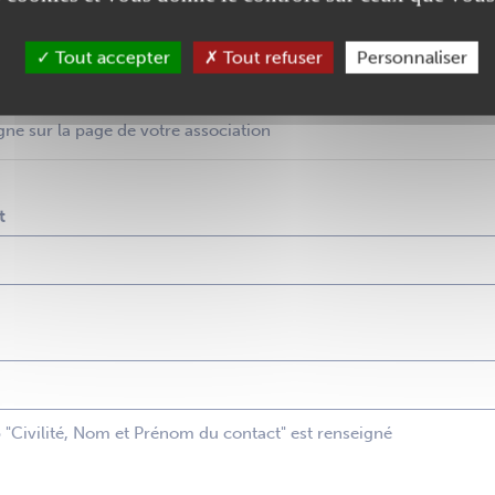
Tout accepter
Tout refuser
Personnaliser
gne sur la page de votre association
t
p "Civilité, Nom et Prénom du contact" est renseigné