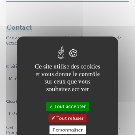
Contact
Ces coordonnées seront visibles en ligne sur la page de
votre association
Ce site utilise des cookies
Civilité, Nom et Prénom du contact
et vous donne le contrôle
sur ceux que vous
souhaitez activer
Qualité du contact
Tout accepter
Tout refuser
Cet statut ne s'affiche que si le champ "Civilité, Nom et
Personnaliser
Prénom du contact" est renseigné