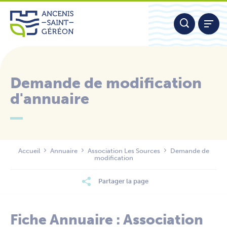
Aller
Panneau de gestion des cookies
au
contenu
Demande de modification
d'annuaire
Nous contacter
Accueil
Annuaire
Association Les Sources
Demande de
modification
Partager la page
Fiche Annuaire : Association