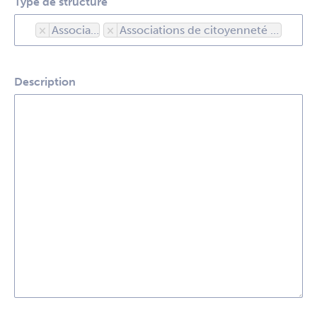
Type de structure
×
Associations
×
Associations de citoyenneté et cadre de vie
Description