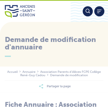
Aller
Panneau de gestion des cookies
au
contenu
Demande de modification
d'annuaire
Nous contacter
Accueil
Annuaire
Association Parents d’élèves FCPE Collège
René-Guy Cadou
Demande de modification
Partager la page
Fiche Annuaire : Association