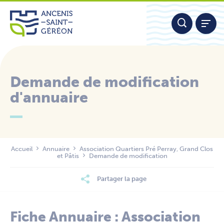
Aller
Panneau de gestion des cookies
au
contenu
Demande de modification
d'annuaire
Nous contacter
Accueil
Annuaire
Association Quartiers Pré Perray, Grand Clos
et Pâtis
Demande de modification
Partager la page
Fiche Annuaire : Association