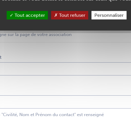
Tout accepter
Tout refuser
Personnaliser
gne sur la page de votre association
t
p "Civilité, Nom et Prénom du contact" est renseigné