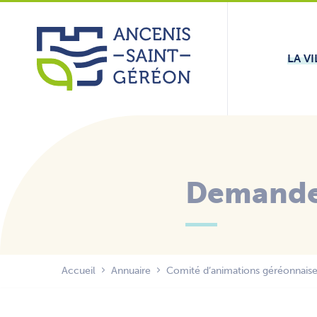
Aller
Panneau de gestion des cookies
au
contenu
LA VI
Demande 
Accueil
Annuaire
Comité d’animations géréonnais