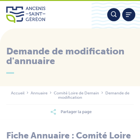
Aller
Panneau de gestion des cookies
au
contenu
Demande de modification
d'annuaire
Nous contacter
Accueil
Annuaire
Comité Loire de Demain
Demande de
modification
Partager la page
Fiche Annuaire : Comité Loire