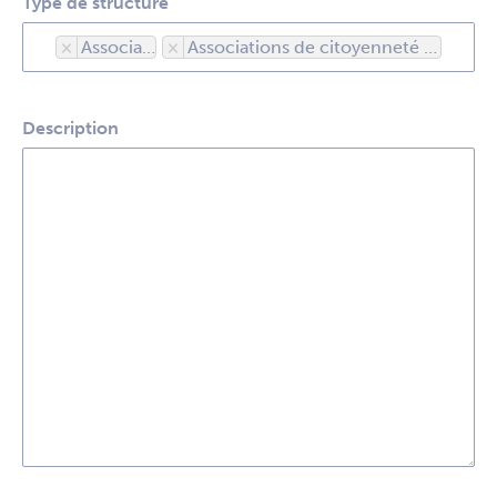
Type de structure
×
Associations
×
Associations de citoyenneté et cadre de vie
Description