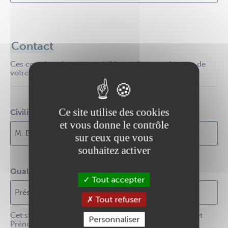
Contact
Ces coordonnées seront visibles en ligne sur la page de
votre association
Ce site utilise des cookies
Civilité, Nom et Prénom du contact
et vous donne le contrôle
sur ceux que vous
souhaitez activer
Qualité du contact
Tout accepter
Tout refuser
Cet statut ne s'affiche que si le champ "Civilité, Nom et
Personnaliser
Prénom du contact" est renseigné