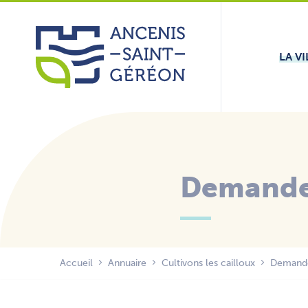
Aller
Panneau de gestion des cookies
au
contenu
LA VI
Demande 
Accueil
Annuaire
Cultivons les cailloux
Demande