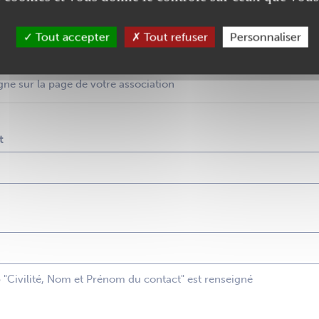
Tout accepter
Tout refuser
Personnaliser
gne sur la page de votre association
t
p "Civilité, Nom et Prénom du contact" est renseigné