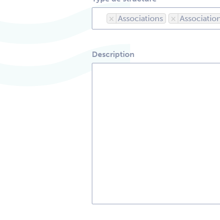
×
Associations
×
Associati
Description