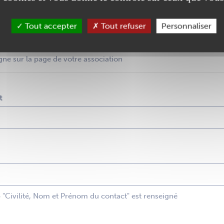
Tout accepter
Tout refuser
Personnaliser
gne sur la page de votre association
t
p "Civilité, Nom et Prénom du contact" est renseigné