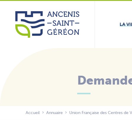
Aller
Panneau de gestion des cookies
au
contenu
LA VI
Demande 
Accueil
Annuaire
Union Française des Centres de