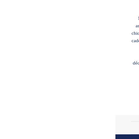
a
chic
cad
déc