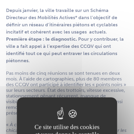
Depuis janvier, la ville travaille sur un Schéma
Directeur des Mobilités Actives* dans l’objectif de
définir un réseau d’itinéraires piétons et cyclables
incitatif et cohérent avec les usages actuels.
Première étape : le diagnostic.
Pour y contribuer, la
ville a fait appel à l’expertise des CCQV qui ont
identifié tout ce qui peut entraver les circulations
piétonnes.
Pas moins de cinq réunions se sont tenues en deux
mois. À l’aide de cartographies, plus de 80 membres
des CCQV ont participé à identifier les « points noirs »
sur leurs secteurs. État des trottoirs, vitesse excessive,
stationnement gênant récurrent, manque de
visibilité…, de nombreuses observations ont été ainsi
remontées aux élu·es et aux services de la ville
présents à chaque rencontre.
«
À certains endroits, la ville a mis en place des
Ce site utilise des cookies
chicanes qui ne sont pas toujours respectées. Pour les