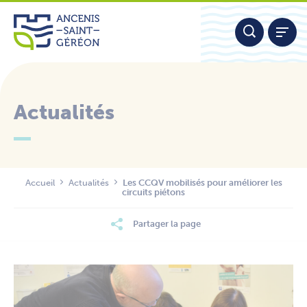
Aller
Panneau de gestion des cookies
au
contenu
Actualités
Nous contacter
Accueil
Actualités
Les CCQV mobilisés pour améliorer les
circuits piétons
Partager la page