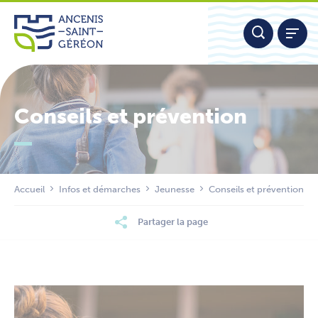
Aller
Panneau de gestion des cookies
au
contenu
Conseils et prévention
Nous contacter
Accueil
Infos et démarches
Jeunesse
Conseils et prévention
Partager la page