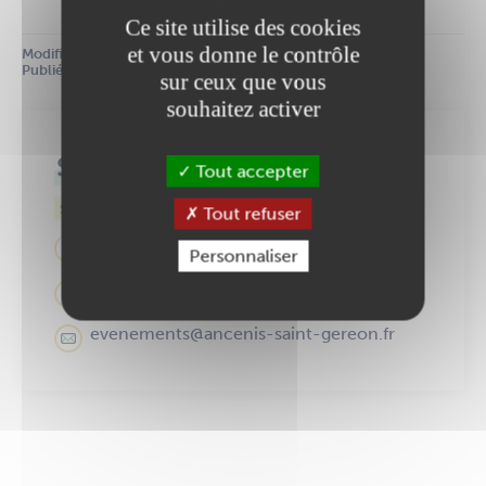
Ce site utilise des cookies
et vous donne le contrôle
Modifié le :
 15 janvier 2026
Publié le :
 20 juillet 2023
sur ceux que vous
souhaitez activer
Service événements
Tout accepter
Services municipaux
Tout refuser
40 Place Saint-Pierre
Personnaliser
02 40 83 99 39
evenements@ancenis-saint-gereon.fr