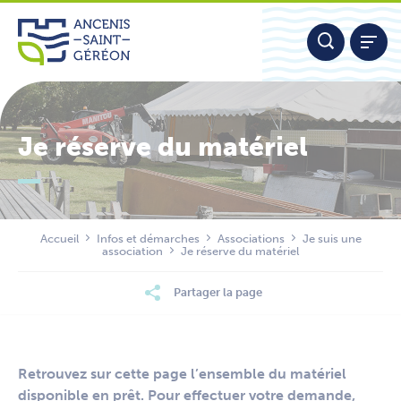
Aller
Panneau de gestion des cookies
au
contenu
Je réserve du matériel
Nous contacter
Accueil
Infos et démarches
Associations
Je suis une
association
Je réserve du matériel
Partager la page
Retrouvez sur cette page l’ensemble du matériel
disponible en prêt. Pour effectuer votre demande,