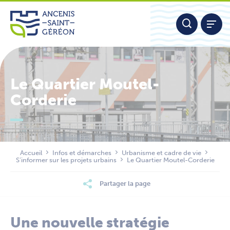
Aller
Panneau de gestion des cookies
au
contenu
Le Quartier Moutel-
Corderie
Nous contacter
Accueil
Infos et démarches
Urbanisme et cadre de vie
S’informer sur les projets urbains
Le Quartier Moutel-Corderie
Partager la page
Une nouvelle stratégie