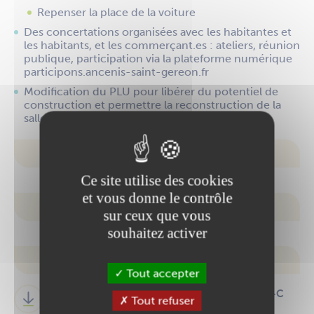
Repenser la place de la voiture
Des concertations organisées avec les habitantes et
les habitants, et les commerçant.es : ateliers, réunion
publique, participation via la plateforme numérique
participons.ancenis-saint-gereon.fr
Modification du PLU pour libérer du potentiel de
construction et permettre la reconstruction de la
salle de la Corderie
La salle associative de la Corderie
Ce site utilise des cookies
et vous donne le contrôle
L'Espace Corail
sur ceux que vous
souhaitez activer
Le centre commercial
Tout accepter
Consultez le plan guide du quartier Moutel-C
Tout refuser
orderie