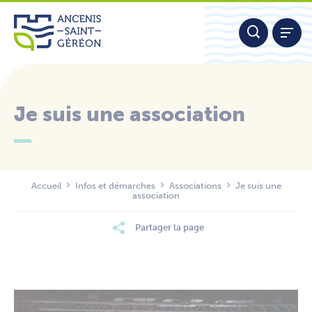
Aller
Panneau de gestion des cookies
au
contenu
Je suis une association
Nous contacter
Accueil
Infos et démarches
Associations
Je suis une
association
Partager la page