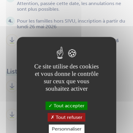
Attention, passée cette date, les annulations ne
sont plus possibles.
Pour les familles hors SIVU, inscription à partir du
lundi 26 mai 2026
Bulletin de pré-inscription camps d'été 2026
PDF
43.51 Ko
Ce site utilise des cookies
Liste des enfants inscrits
et vous donne le contrôle
sur ceux que vous
Camps ados
souhaitez activer
PDF
230.46 Ko
Tout accepter
Camps enfants
Tout refuser
Personnaliser
PDF
276.11 Ko