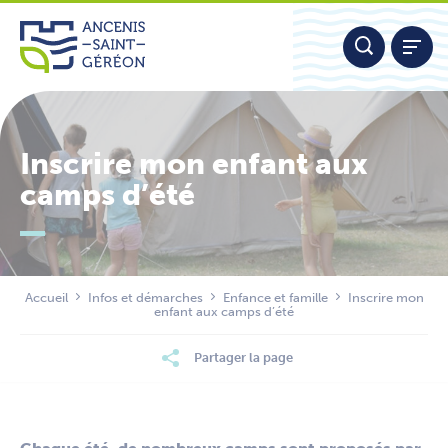
Aller
Panneau de gestion des cookies
au
contenu
Inscrire mon enfant aux
camps d’été
Nous contacter
Accueil
Infos et démarches
Enfance et famille
Inscrire mon
enfant aux camps d’été
Partager la page