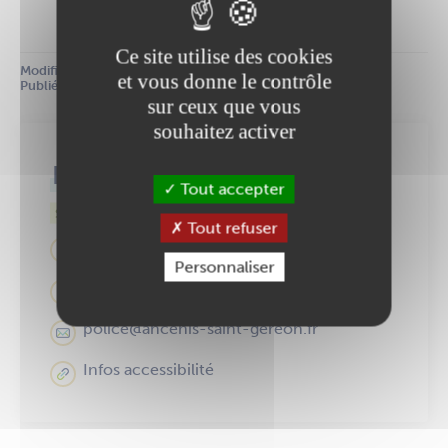
Ce site utilise des cookies
Modifié le :
 13 septembre 2023
et vous donne le contrôle
Publié le :
 24 juillet 2023
sur ceux que vous
souhaitez activer
Police municipale
Tout accepter
Services municipaux
Tout refuser
11 Rue de la Chevasnerie
Personnaliser
02 40 83 87 10
police@ancenis-saint-gereon.fr
Infos accessibilité