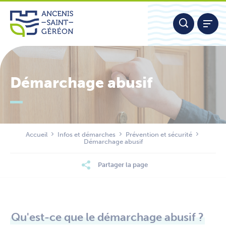
Aller
Panneau de gestion des cookies
au
contenu
Démarchage abusif
Nous contacter
Accueil
Infos et démarches
Prévention et sécurité
Démarchage abusif
Partager la page
Qu'est-ce que le démarchage abusif ?