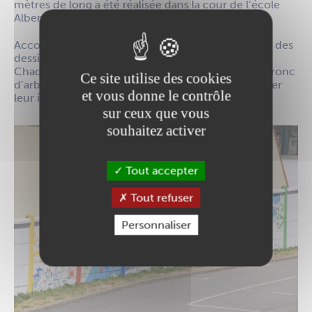
mètres de long a été réalisée dans la cour de l’école
Albert Camus.
Accompagnés d’une artiste, les enfants ont réalisé des
dessins sur le thème de la faune et la flore locale.
Chaque poteau a été utilisé pour représenter un tronc
Ce site utilise des cookies
d’arbre autour duquel les enfants ont pu laisser aller
et vous donne le contrôle
leur imagination.
sur ceux que vous
souhaitez activer
Tout accepter
Tout refuser
Personnaliser