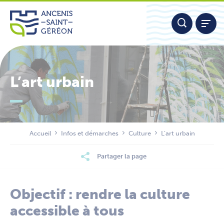
Aller
Panneau de gestion des cookies
au
contenu
L’art urbain
Nous contacter
Accueil
Infos et démarches
Culture
L’art urbain
Partager la page
Objectif : rendre la culture
accessible à tous