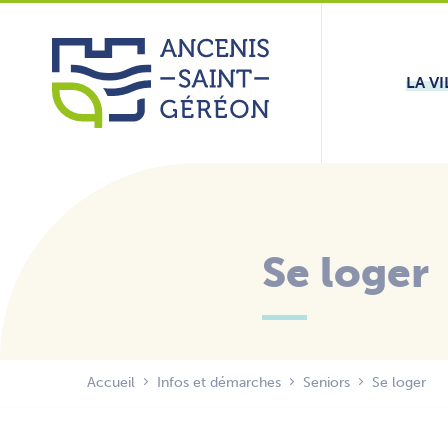
Aller
Panneau de gestion des cookies
au
contenu
LA VI
Se loger
Accueil
Infos et démarches
Seniors
Se loger