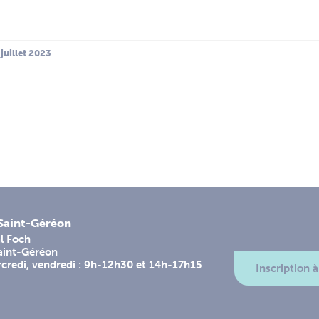
 juillet 2023
-Saint-Géréon
l Foch
aint-Géréon
rcredi, vendredi : 9h-12h30 et 14h-17h15
Inscription à