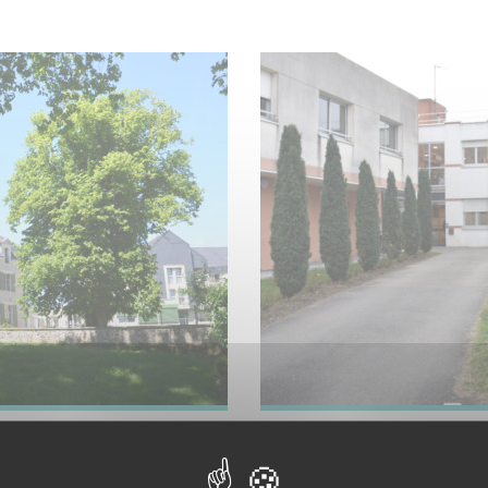
Davrays
EHPAD Les Corolles