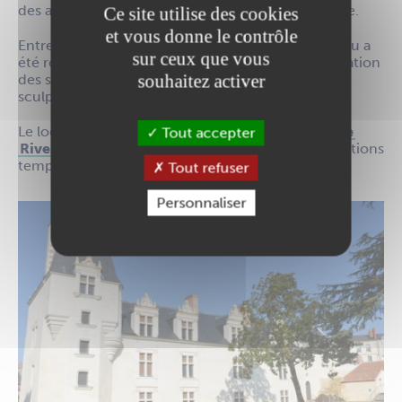
des années 60 et restauration du châtelet d’entrée.
Ce site utilise des cookies
et vous donne le contrôle
Entre 2013 et 2015, le logis Renaissance du château a
sur ceux que vous
été réhabilité. Cela concernait à la fois la consolidation
souhaitez activer
des structures, la reprise des ouvertures et des
sculptures.
Le logis accueille la salle des mariages et la
Galerie
Tout accepter
Rives de Loire
au rez-de-chaussée, et des expositions
temporaires aux 1er et 2nd étages durant l’été.
Tout refuser
Personnaliser