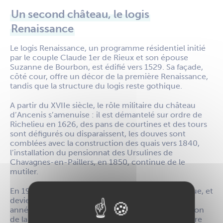
Un second château, le logis
Renaissance
Le logis Renaissance, un programme résidentiel initié
par le couple Claude 1er de Rieux et son épouse
Suzanne de Bourbon, est édifié vers 1529. Sa façade,
côté cour, offre un décor de la première Renaissance,
tandis que la structure du logis reste gothique.
A partir du XVIIe siècle, le rôle militaire du château
d’Ancenis s’amenuise : il est démantelé sur ordre de
Richelieu en 1626, des pans de courtines et des tours
sont défigurés ou disparaissent, les douves sont
comblées avec la construction des quais vers 1840,
l’installation du pensionnat des Ursulines de
Chavagnes-en-Paillers, en 1850, continue de le
mutiler.
En 1977, le château est classé Monument Historique, et
devient propriété de la Ville en 1986. A partir des
années 1990, des travaux sont entrepris : démolition
de la chapelle du XIXe siècle et du bâtiment scolaire