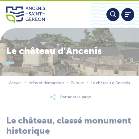
Aller
Panneau de gestion des cookies
au
contenu
Le château d’Ancenis
Nous contacter
Accueil
Infos et démarches
Culture
Le château d’Ancenis
Partager la page
Le château, classé monument
historique