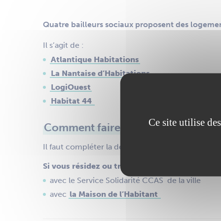
Quatre bailleurs sociaux proposent des logemen
Il s’agit de :
Atlantique Habitations
La Nantaise d’Habitations
LogiOuest
Habitat 44
Ce site utilise d
Comment faire une demande de lo
Il faut compléter la demande sur le site
www.dem
Si vous résidez ou travaillez sur la commune,
avec le Service Solidarité CCAS de la ville
avec
la Maison de l’Habitant