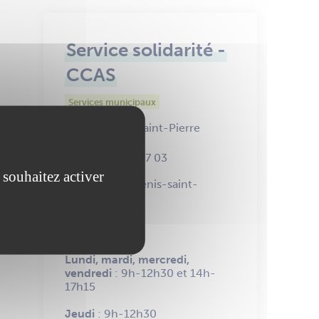
Service solidarité -
CCAS
Services municipaux
40 Place Saint-Pierre
02 40 83 87 03
 souhaitez activer
ccas@ancenis-saint-
gereon.fr
HORAIRES
Lundi, mardi, mercredi,
vendredi
: 9h-12h30 et 14h-
17h15
Jeudi
: 9h-12h30