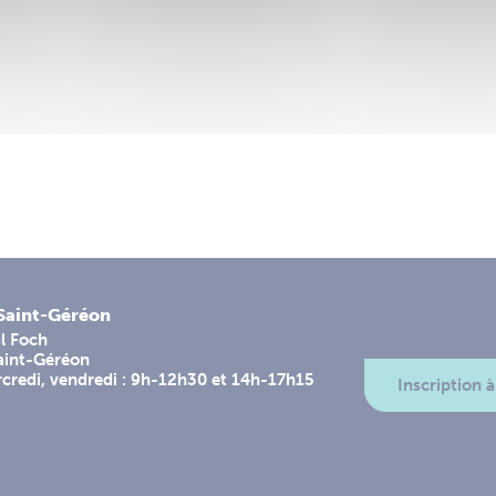
-Saint-Géréon
l Foch
aint-Géréon
rcredi, vendredi : 9h-12h30 et 14h-17h15
Inscription à