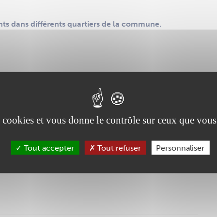
ts dans différents quartiers de la commune.
es cookies et vous donne le contrôle sur ceux que vous
gement ?
andelogement.44.fr
Tout accepter
Tout refuser
Personnaliser
 vous pouvez prendre contact