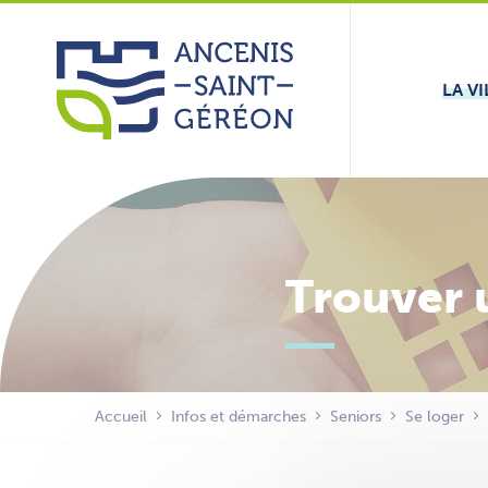
Aller
Panneau de gestion des cookies
au
contenu
LA VI
Trouver 
Accueil
Infos et démarches
Seniors
Se loger