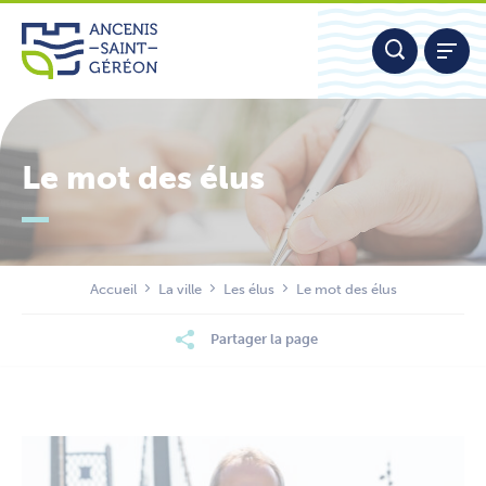
Aller
Panneau de gestion des cookies
au
contenu
Le mot des élus
Nous contacter
Accueil
La ville
Les élus
Le mot des élus
Partager la page