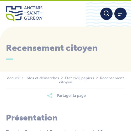
Aller
Panneau de gestion des cookies
au
contenu
Recensement citoyen
Nous contacter
Accueil
Infos et démarches
État civil, papiers
Recensement
citoyen
Partager la page
Présentation