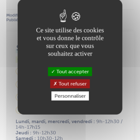
Modifié le :
 21 juillet 2023
Publié le :
 19 juillet 2023
Ce site utilise des cookies
et vous donne le contrôle
sur ceux que vous
Service état civil
souhaitez activer
Services municipaux
Place Maréchal Foch
Tout accepter
02 40 83 87 01
Tout refuser
etat.civil@ancenis-saint-gereon.fr
Personnaliser
En savoir plus
Lundi, mardi, mercredi, vendredi
:
9h-12h30 /
14h-17h
15
Jeudi
:
9h-12h30
Samedi :
10h30-12h