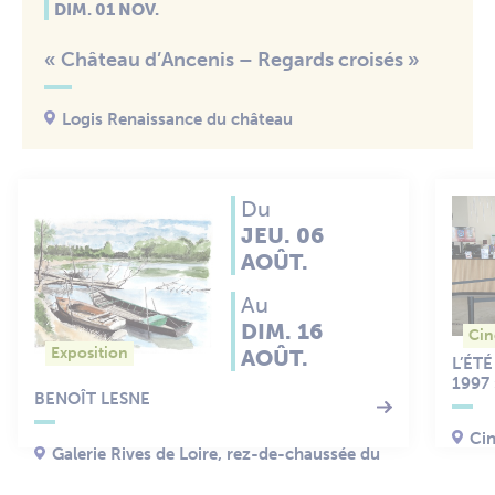
DIM. 01 NOV.
« Château d’Ancenis – Regards croisés »
Logis Renaissance du château
Du
JEU. 06
AOÛT.
Au
DIM. 16
Ci
Exposition
AOÛT.
L’ÉT
1997
BENOÎT LESNE
Ci
Galerie Rives de Loire, rez-de-chaussée du
logis Renaissance du château