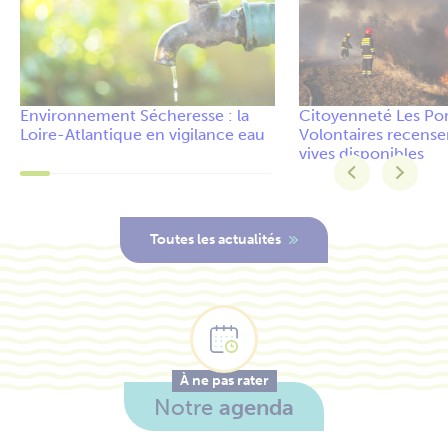
Environnement
Sécheresse : la
Citoyenneté
Les Po
Loire-Atlantique en vigilance eau
Volontaires recensen
vives disponibles
Toutes les actualités
À ne pas rater
Notre
agenda