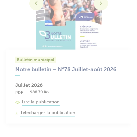
Bulletin municipal
Notre bulletin – N°78 Juillet-août 2026
Juillet 2026
Juin 2026
Juin 2026
988.70 Ko
3.13 Mo
PDF
PDF
0 octet
Lire la publication
Lire la publication
Lire la publication
Télécharger la publication
Télécharger la publication
Télécharger la publication