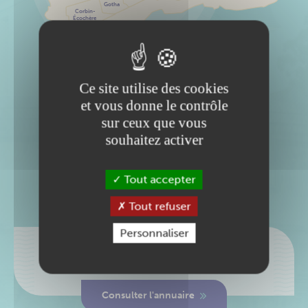
Gotha
Corbin-
Écochère
Centre-
ville
Accéder à la carte interactive
Ce site utilise des cookies
et vous donne le contrôle
sur ceux que vous
souhaitez activer
Associations / services
Tout accepter
Les
annuaires
Tout refuser
Personnaliser
Besoin de rechercher une association, un
service ?
Consulter l'annuaire