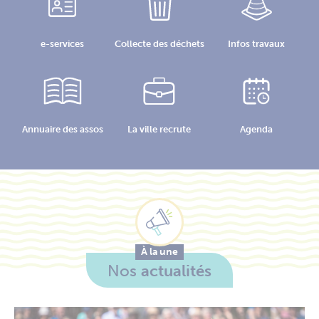
e-services
Collecte des déchets
Infos travaux
Annuaire des assos
La ville recrute
Agenda
À la une
Nos
actualités