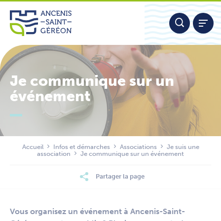
Aller
Panneau de gestion des cookies
au
contenu
Je communique sur un
événement
Nous contacter
Accueil
Infos et démarches
Associations
Je suis une
association
Je communique sur un événement
Partager la page
Vous organisez un événement à Ancenis-Saint-