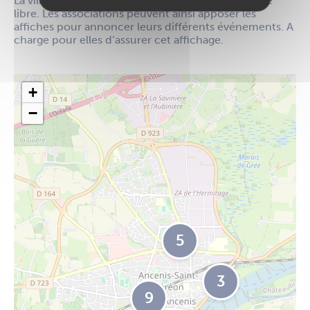
La ville met à disposition des panneaux d’affichage
libre. Les associations peuvent ainsi apposer les
affiches pour annoncer leurs différents événements. A
charge pour elles d’assurer cet affichage.
29
+
−
5
3
9