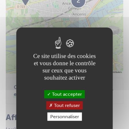
2
Ce site utilise des cookies
et vous donne le contrôle
sur ceux que vous
Leaflet
|
©
OpenStreetMap
contributors
souhaitez activer
Consultez la liste des
emplacements des banderoles
Tout accepter
Tout refuser
Affichage libre
Personnaliser