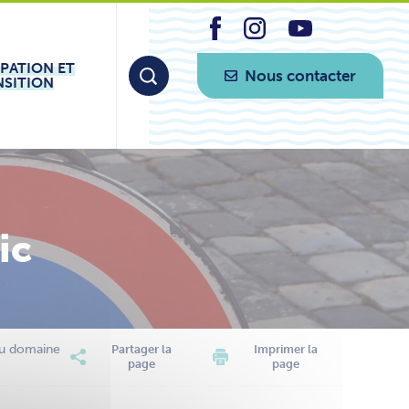
IPATION ET
Nous contacter
NSITION
ic
du domaine
Partager la
Imprimer la
page
page