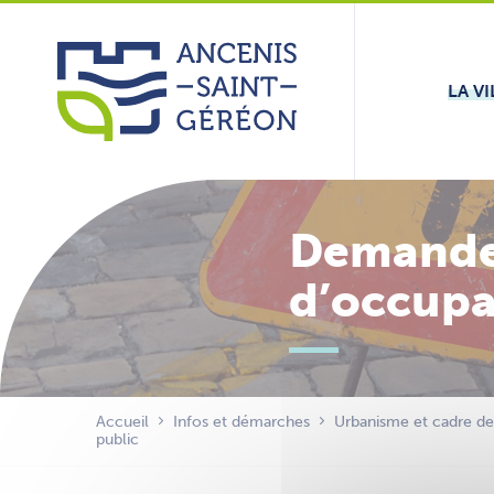
Aller
Panneau de gestion des cookies
au
contenu
LA VI
Demander
d’occupa
Accueil
Infos et démarches
Urbanisme et cadre de
public