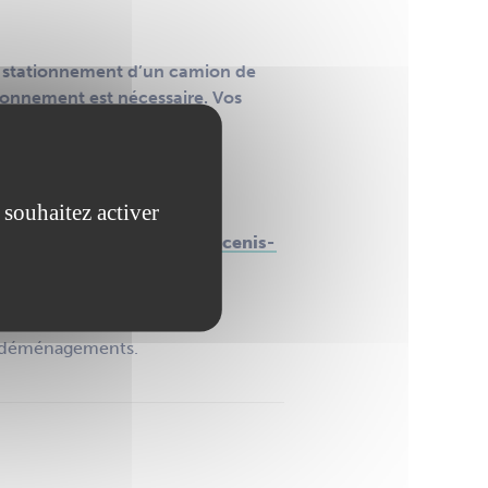
e, stationnement d’un camion de
ionnement est nécessaire. Vos
ns la zone.
 souhaitez activer
et de l’urbanisme :
dstu@ancenis-
es déménagements.