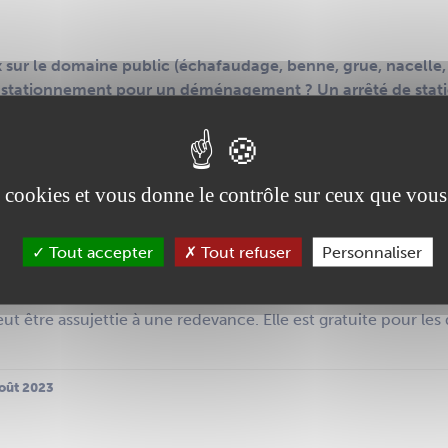
ux sur le domaine public (échafaudage, benne, grue, nacell
e stationnement pour un déménagement ? Un arrêté de stat
impact sur la circulation ou sur d’autres travaux engagés da
mande ?
es cookies et vous donne le contrôle sur ceux que vous
vices
pour effectuer votre démarche en ligne
RFA
et transmettez-le à la direction des services techniques 
Tout accepter
Tout refuser
Personnaliser
mum 15 jours
avant la date de travaux/déménagement.
t être assujettie à une redevance. Elle est gratuite pour l
août 2023