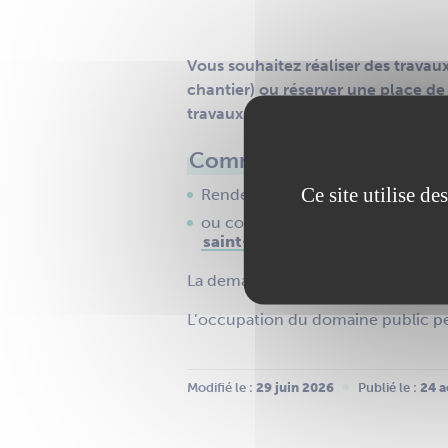
Vous souhaitez réaliser des trava
chantier) ou réserver une place d
travaux peuvent en effet avoir un 
Comment faire votre de
Ce site utilise d
Rendez-vous sur l’espace
e-ser
ou complétez le
formulaire CE
saint-gereon.fr
La demande doit être réalisée
mini
L’occupation du domaine public peu
Modifié le :
 29 juin 2026
Publié le :
 24 