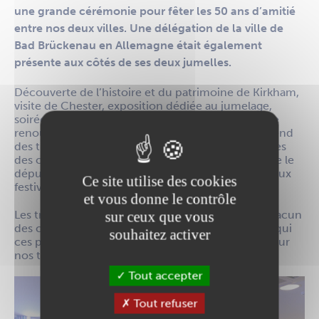
une grande cérémonie pour fêter les 50 ans d’amitié
entre nos deux villes. Une délégation de la ville de
Bad Brückenau en Allemagne était également
présente aux côtés de ses deux jumelles.
Découverte de l’histoire et du patrimoine de Kirkham,
visite de Chester, exposition dédiée au jumelage,
soirée de festivité et signature de la déclaration de
renouvellement du jumelage ont rythmé le weekend
des trois délégations emmenées par les trois maires
des communes. Des personnalités locales, comme le
député du Lancashire Mark MENZIES, ont assisté aux
Ce site utilise des cookies
festivités.
et vous donne le contrôle
Les trois édiles ont chaleureusement remercié chacun
sur ceux que vous
des comités de jumelage et ses président·es sans qui
souhaitez activer
ces précieux partenariats ne pourraient pas vivre sur
nos territoires.
Tout accepter
Tout refuser