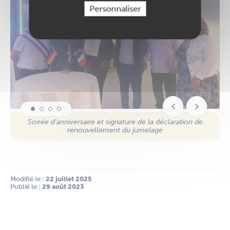
Personnaliser
Exposition sur le jumelage des 3 villes
Soirée d'anniversaire et signature de la déclaration de
Exposition sur le jumelage des 3 villes
Visite de Chester
renouvellement du jumelage
Modifié le :
 22 juillet 2025
Publié le :
 29 août 2023