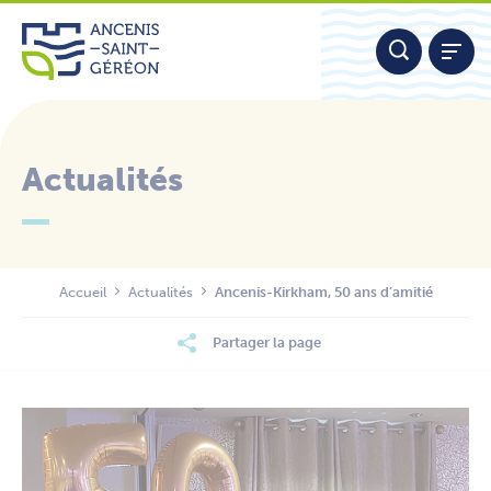
Aller
Panneau de gestion des cookies
au
contenu
Actualités
Nous contacter
Accueil
Actualités
Ancenis-Kirkham, 50 ans d’amitié
Partager la page