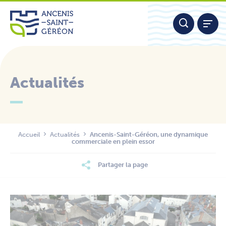
Aller
Panneau de gestion des cookies
au
contenu
Actualités
Nous contacter
Accueil
Actualités
Ancenis-Saint-Géréon, une dynamique
commerciale en plein essor
Partager la page