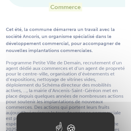
Commerce
Cet été, la commune démarrera un travail avec la
société Ancoris, un organisme spécialisé dans le
développement commercial, pour accompagner de
nouvelles implantations commerciales.
Programme Petite Ville de Demain, recrutement d’un
agent dédié aux commerces et d’un agent de propreté
pour le centre-ville, organisation d’évènements et
d’expositions, nettoyage de vitrines vides,
déploiement du Schéma directeur des mobilités
actives, …, la mairie d’Ancenis-Saint-Géréon met en
place depuis quelques années de nombreuses actions
pour soutenir les implantations de nouveaux
commerces. Des actions qui portent leurs fruits
aujourd’hui puisque le taux de vacance commerciale
est passé de 18% en 2019 à 10% en 2025. La ville
espère que ce taux chute à 7% pour la fin de l’année
2025 grâce aux nouvelles ouvertures de commerces