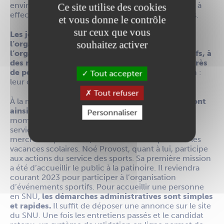
environnement et citoyenneté. Le volume horaire à
Ce site utilise des cookies
effectuer peut être réparti sur plusieurs structures.
et vous donne le contrôle
sur ceux que vous
Les jeunes peuvent venir en soutien sur
souhaitez activer
l’organisation d’un projet, l’aide à l’accueil,
l’organisation d’événements culturels ou sportifs, à
des missions en faveur de l’environnement, auprès
de personnes vulnérables, etc.
Seule interdiction :
Tout accepter
leur confier des missions d’encadrement.
Tout refuser
À la mairie d’Ancenis-Saint-Géréon,
trois jeunes ont
ainsi été accueillis depuis l’an dernier.
En ce
Personnaliser
moment, Luta Toyaleke accompagne l’équipe du
service jeunesse sur les animations de quartier les
mercredis après-midi, vendredis soir et pendant les
vacances scolaires. Noé Provost, quant à lui, participe
aux actions du service des sports. Sa première mission
a été d’accueillir le public à la patinoire. Il reviendra
courant 2023 pour participer à l’organisation
d’événements sportifs. Pour accueillir une personne
en SNU,
les démarches administratives sont simples
et rapides.
Il suffit de déposer une annonce sur le site
du SNU. Une fois les entretiens passés et le candidat