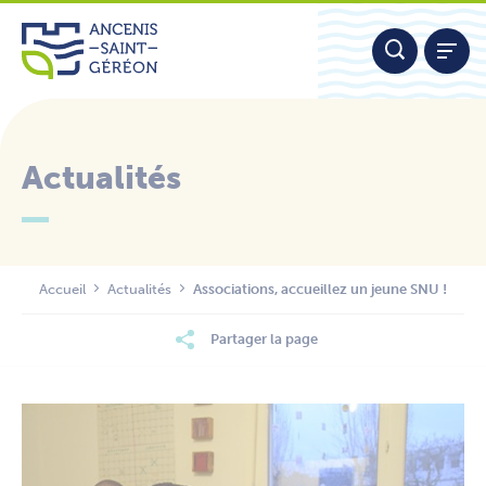
Aller
Panneau de gestion des cookies
au
contenu
Actualités
Nous contacter
Accueil
Actualités
Associations, accueillez un jeune SNU !
Partager la page