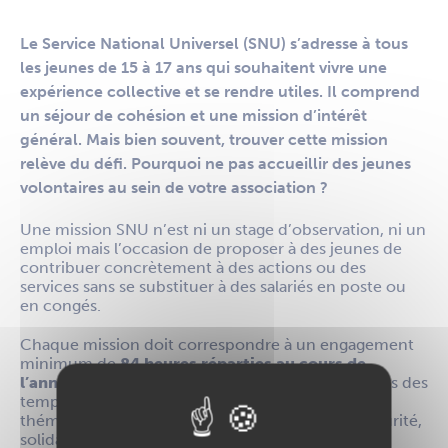
Le Service National Universel (SNU) s’adresse à tous
les jeunes de 15 à 17 ans qui souhaitent vivre une
expérience collective et se rendre utiles. Il comprend
un séjour de cohésion et une mission d’intérêt
général. Mais bien souvent, trouver cette mission
relève du défi. Pourquoi ne pas accueillir des jeunes
volontaires au sein de votre association ?
Une mission SNU n’est ni un stage d’observation, ni un
emploi mais l’occasion de proposer à des jeunes de
contribuer concrètement à des actions ou des
services sans se substituer à des salariés en poste ou
en congés.
Chaque mission doit correspondre à un engagement
minimum de
84 heures réparties au cours de
l’année
suivant le séjour de cohésion, et en dehors des
temps scolaires. Elle doit s’inscrire dans une des
thématiques suivantes : défense et mémoire, sécurité,
solidarité, santé, éducation, culture, sport,