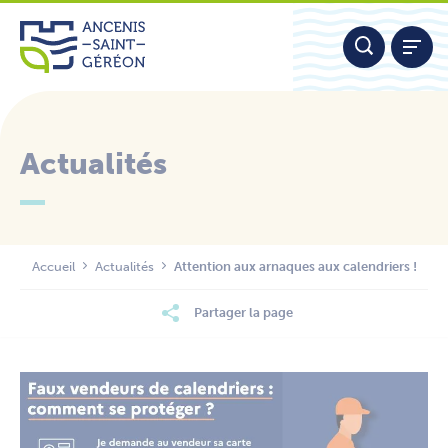
Aller
Panneau de gestion des cookies
au
contenu
Actualités
Nous contacter
Accueil
Actualités
Attention aux arnaques aux calendriers !
Partager la page