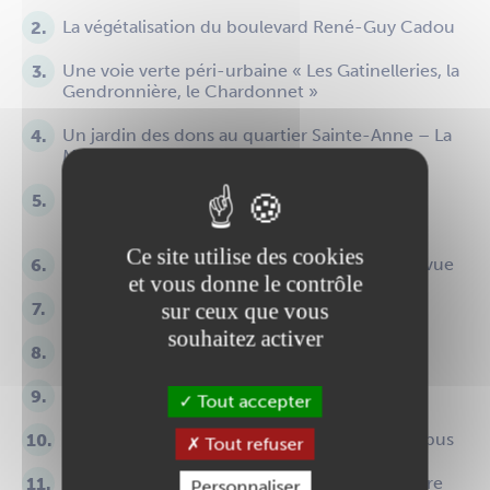
La végétalisation du boulevard René-Guy Cadou
Une voie verte péri-urbaine « Les Gatinelleries, la
Gendronnière, le Chardonnet »
Un jardin des dons au quartier Sainte-Anne – La
Mariolle
Uun terrain de pétanque près du centre
hospitalier
Ce site utilise des cookies
Un lieu de convivialité près du stade de Bellevue
et vous donne le contrôle
Des panneaux sur l’histoire des villages
sur ceux que vous
souhaitez activer
La rénovation de la boîte à livres
M’asseoir sur un banc
Tout accepter
Marchons en sécurité jusqu’à l’école en pédibus
Tout refuser
L’aménagement du square barrière Saint Pierre
Personnaliser