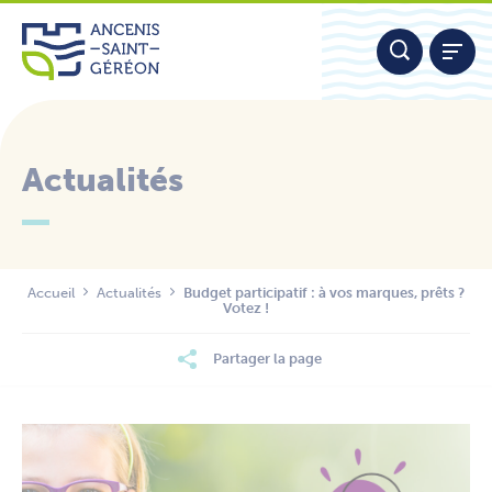
Aller
Panneau de gestion des cookies
au
contenu
Actualités
Nous contacter
Accueil
Actualités
Budget participatif : à vos marques, prêts ?
Votez !
Partager la page