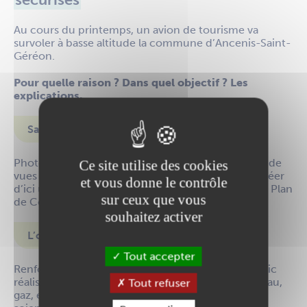
Au cours du printemps, un avion de tourisme va
survoler à basse altitude la commune d’Ancenis-Saint-
Géréon.
Pour quelle raison ? Dans quel objectif ? Les
explications.
Sa mission ?
Photographier toute la voirie publique. Ces prises de
Ce site utilise des cookies
vues seront ensuite traitées et assemblées pour créer
et vous donne le contrôle
d’ici un an un plan de de voirie standardisé appelé Plan
sur ceux que vous
de Corps de Rue Simplifié (PRS).
souhaitez activer
L’objectif ?
Tout accepter
Renforcer la sécurité des travaux sur l’espace public
réalisés par les différents exploitants de réseaux (eau,
Tout refuser
gaz, électricité, télécommunications, etc.), qu’ils