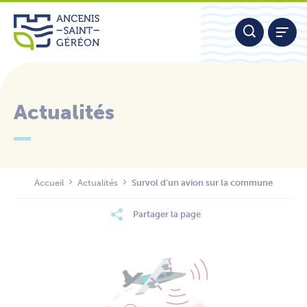
Aller
Panneau de gestion des cookies
au
contenu
Actualités
Nous contacter
Accueil
Actualités
Survol d’un avion sur la commune
Partager la page