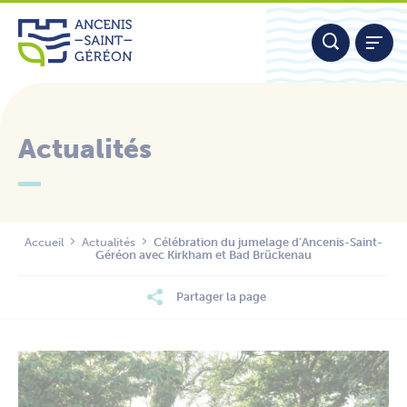
Aller
Panneau de gestion des cookies
au
contenu
Actualités
Nous contacter
Accueil
Actualités
Célébration du jumelage d’Ancenis-Saint-
Géréon avec Kirkham et Bad Brückenau
Partager la page