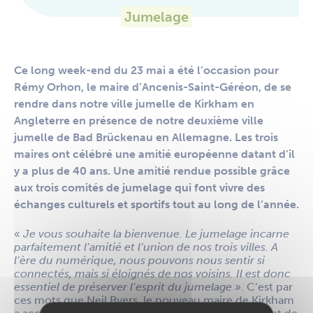
Jumelage
Ce long week-end du 23 mai a été l’occasion pour
Rémy Orhon, le maire d’Ancenis-Saint-Géréon, de se
rendre dans notre ville jumelle de Kirkham en
Angleterre en présence de notre deuxième ville
jumelle de Bad Brückenau en Allemagne. Les trois
maires ont célébré une amitié européenne datant d’il
y a plus de 40 ans. Une amitié rendue possible grâce
aux trois comités de jumelage qui font vivre des
échanges culturels et sportifs tout au long de l’année.
«
Je vous souhaite la bienvenue. Le jumelage incarne
parfaitement l’amitié et l’union de nos trois villes. A
l’ère du numérique, nous pouvons nous sentir si
connectés, mais si éloignés de nos voisins. Il est donc
essentiel de préserver l’esprit du jumelage »
. C’est par
ces mots que Neil Byers, le nouveau maire de Kirkham