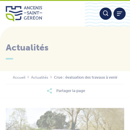
Aller
Panneau de gestion des cookies
au
contenu
Actualités
Nous contacter
Accueil
Actualités
Crue : évaluation des travaux à venir
Partager la page