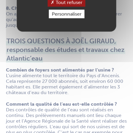
Tout refuser
8. Chloration.
Personnaliser
On ajoute quelques gouttes de chlore pour s’assurer
qu’aucune bactérie ne se développera dans l’eau
jusqu’à son arrivée dans les robinets.
TROIS QUESTIONS À JOËL GIRAUD,
responsable des études et travaux chez
Atlantic’eau
Combien de foyers sont alimentés par l’usine ?
L’usine alimente tout le territoire du Pays d’Ancenis.
Cela représente 27 000 abonnés, soit environ 60 000
habitant·es. Elle permet également d’alimenter les 3
châteaux d’eau du territoire.
Comment la qualité de l’eau est-elle contrôlée ?
Des contrôles de qualité de l’eau sont réalisés en
continu. Des prélèvements manuels ont lieu chaque
jour et l’Agence Régionale de la Santé vient réaliser des
contrôles réguliers. L’eau qui sort de nos usines est de
plus en plus contrôlée. C’est le cas par exemple pour