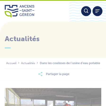
Aller
Panneau de gestion des cookies
au
contenu
Actualités
Nous contacter
Accueil
Actualités
Dans les coulisses de l’usine d’eau potable
Partager la page