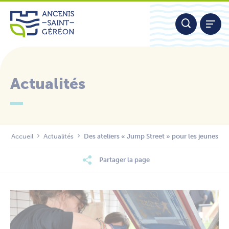
Aller
Panneau de gestion des cookies
au
contenu
Actualités
Nous contacter
Accueil
Actualités
Des ateliers « Jump Street » pour les jeunes
Partager la page