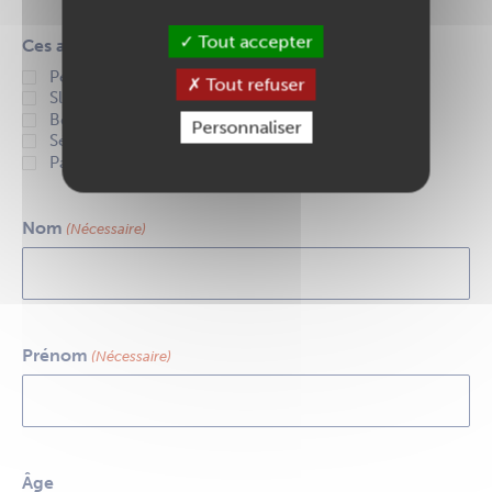
Tout accepter
Ces activités m'intéressent :
Percussion
Tout refuser
Slam
Beat-box
Personnaliser
Sérigraphie
Parkour
Nom
(Nécessaire)
Prénom
(Nécessaire)
Âge