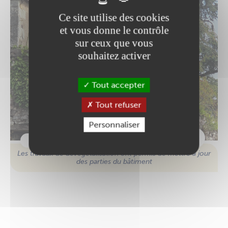
Ce site utilise des cookies
et vous donne le contrôle
sur ceux que vous
souhaitez activer
Tout accepter
Tout refuser
Personnaliser
Le jardin sur les hauteurs du château
Vue depuis les remparts
Les travaux de dévégétalisation ont permis de mettre à jour
des parties du bâtiment