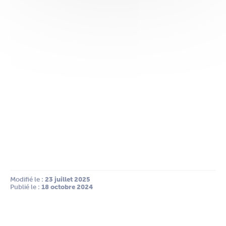
Le bassin aurait pu servir de réserve pour conserver les
poissons de la Loire
La maisonnette, découverte près du bâtiment du conseil
départemental
Modifié le :
 23 juillet 2025
Publié le :
 18 octobre 2024