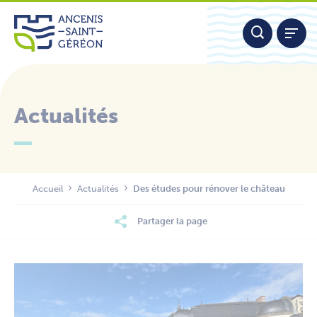
Aller
Panneau de gestion des cookies
au
contenu
Actualités
Nous contacter
Accueil
Actualités
Des études pour rénover le château
Partager la page