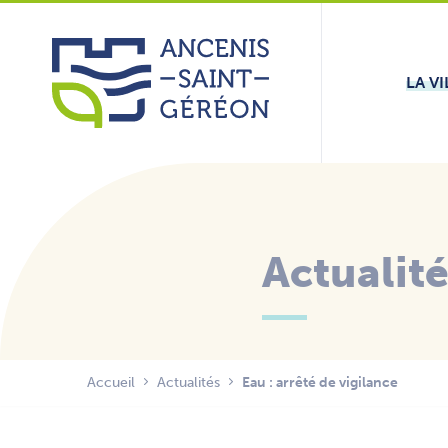
Aller
Panneau de gestion des cookies
au
contenu
LA VI
Actualit
Accueil
Actualités
Eau : arrêté de vigilance