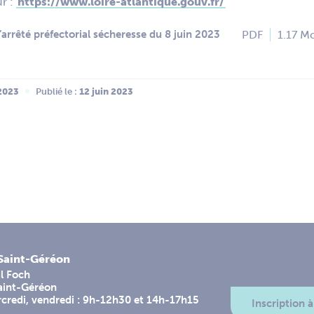
ur :
https://www.loire-atlantique.gouv.fr/
PDF
1.17 M
’arrêté préfectorial sécheresse du 8 juin 2023
2023
Publié le :
 12 juin 2023
-Saint-Géréon
l Foch
aint-Géréon
rcredi, vendredi : 9h-12h30 et 14h-17h15
Inscription à