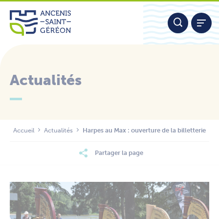
Aller
Panneau de gestion des cookies
au
contenu
Actualités
Nous contacter
Accueil
Actualités
Harpes au Max : ouverture de la billetterie
Partager la page