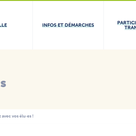
PARTIC
LLE
INFOS ET DÉMARCHES
TRA
és
 avec vos élu·es !