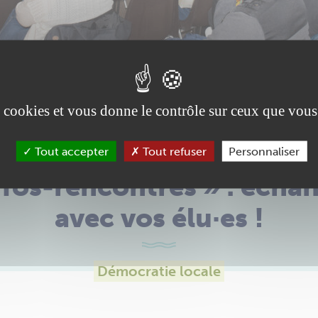
es cookies et vous donne le contrôle sur ceux que vous
Tout accepter
Tout refuser
Personnaliser
nfos-rencontres » : écha
avec vos élu·es !
Démocratie locale