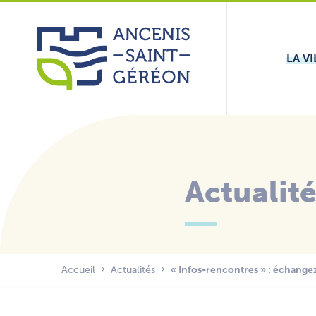
Aller
Panneau de gestion des cookies
au
contenu
LA VI
Actualit
Accueil
Actualités
« Infos-rencontres » : échangez