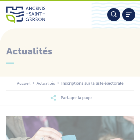
Aller
Panneau de gestion des cookies
au
contenu
Actualités
Nous contacter
Accueil
Actualités
Inscriptions sur la liste électorale
Partager la page