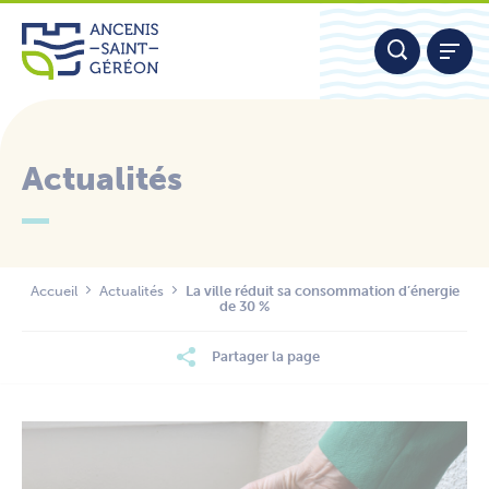
Aller
Panneau de gestion des cookies
au
contenu
Actualités
Nous contacter
Accueil
Actualités
La ville réduit sa consommation d’énergie
de 30 %
Partager la page