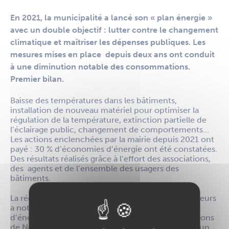
En 2021, la municipalité a lancé son « plan énergie »
avec un double objectif : lutter contre le changement
climatique et maîtriser les dépenses publiques. Les
mesures mises en place depuis deux ans ont conduit
à une diminution notable des consommations.
Premier bilan.
Baisse des températures dans les bâtiments,
installation de nouveau matériel pour optimiser la
régulation de la température, extinction partielle de
l’éclairage public, changement de comportements…
Les actions enclenchées par la mairie depuis 2021 ont
payé : 30 % d’économies d’énergie ont été constatées.
Des résultats réalisés grâce à l’effort des associations,
des agents et de l’ensemble des usagers des
bâtiments.
La réduction de l’éclairage public sur certains secteurs
a notamment permis de dégager une économie
d’énergie de 35 % en 1 an. Au niveau des illuminations
de Noël, même constat. Auparavant, on observait un