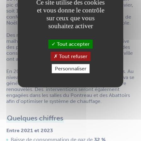
Ce site utilise des cookies
pic de consommation de 31 % en décembre et janvier,
et vous donne le contrôle
soit 10 % du budget annuel tout type d’énergies
confondues. Aujourd’hui, la part des illuminations de
sur ceux que vous
Noël sur les consommations globales est négligeable.
souhaitez activer
Des résultats encourageants mais qui viennent
malheureusement se heurter à la hausse significative
Tout accepter
des prix du gaz et de l’électricité. Malgré la baisse des
consommations, les dépenses énergétiques de la ville
Tout refuser
ont ainsi augmenté de 44 %.
Personnaliser
En 2024, des actions vont se poursuivre en ce sens. Au
niveau de l’éclairage public, l’extinction nocturne va se
généraliser et les luminaires vont partiellement être
renouvelés. Des interventions seront également
engagées dans les salles du Pontreau et des Abattoirs
afin d’optimiser le système de chauffage.
Quelques chiffres
Entre 2021 et 2023
Baisse de consommation de gaz de
32 %