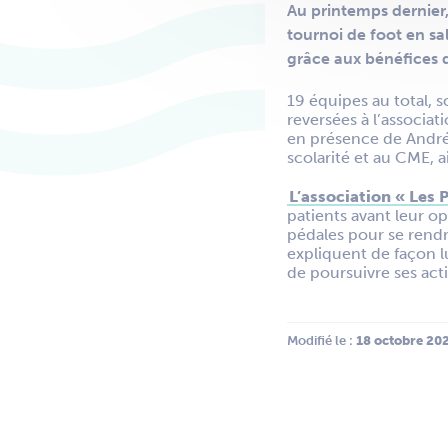
Au printemps dernier,
tournoi de foot en sal
grâce aux bénéfices de
19 équipes au total, s
reversées à l’associat
en présence de André-J
scolarité et au CME, a
L’association « Les 
patients avant leur op
pédales pour se rendre
expliquent de façon lu
de poursuivre ses act
Modifié le :
 18 octobre 20