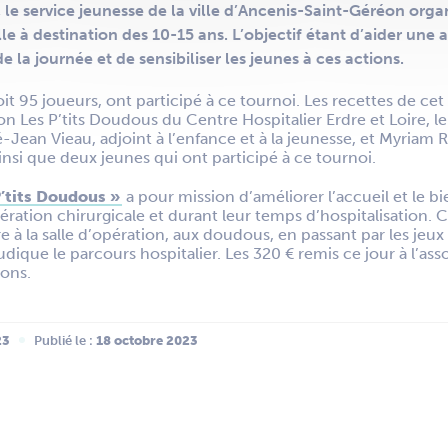
 le service jeunesse de la ville d’Ancenis-Saint-Géréon organ
le à destination des 10-15 ans. L’objectif étant d’aider une 
 la journée et de sensibiliser les jeunes à ces actions.
oit 95 joueurs, ont participé à ce tournoi. Les recettes de c
ion Les P’tits Doudous du Centre Hospitalier Erdre et Loire, 
ean Vieau, adjoint à l’enfance et à la jeunesse, et Myriam Ria
insi que deux jeunes qui ont participé à ce tournoi.
P’tits Doudous »
a pour mission d’améliorer l’accueil et le b
ération chirurgicale et durant leur temps d’hospitalisation. C
 à la salle d’opération, aux doudous, en passant par les jeux 
dique le parcours hospitalier. Les 320 € remis ce jour à l’as
ions.
23
Publié le :
 18 octobre 2023