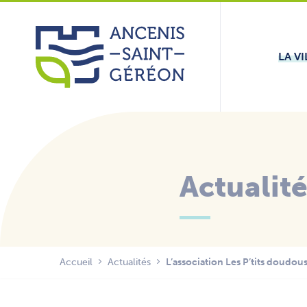
Aller
Panneau de gestion des cookies
au
contenu
LA VI
Actualit
Accueil
Actualités
L’association Les P’tits doudou