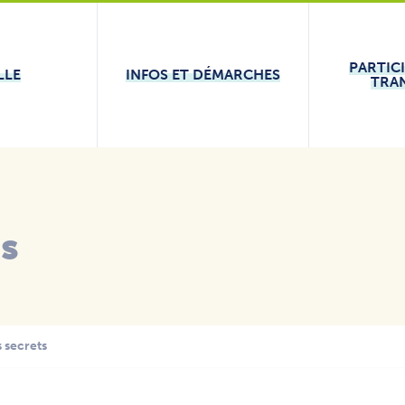
PARTIC
LLE
INFOS ET DÉMARCHES
TRA
és
s secrets