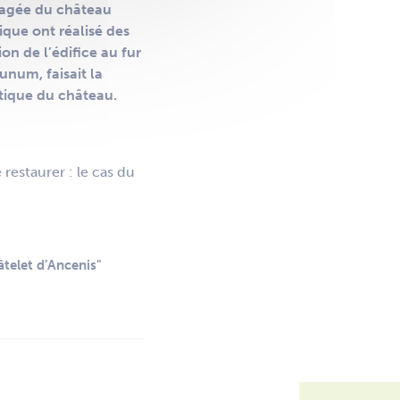
isagée du château
que ont réalisé des
ion de l’édifice au fur
num, faisait la
atique du château.
restaurer : le cas du
âtelet d’Ancenis"