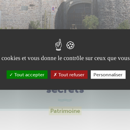
es cookies et vous donne le contrôle sur ceux que vous
châtelet d’Ancenis révèle
Tout accepter
Tout refuser
Personnaliser
secrets
Patrimoine