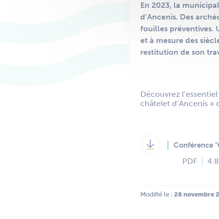
En 2023, la municipal
d’Ancenis. Des arché
fouilles préventives. 
et à mesure des sièc
restitution de son tr
Découvrez l’essentiel
châtelet d’Ancenis » 
Conférence "C
PDF
4.
Modifié le :
 28 novembre 