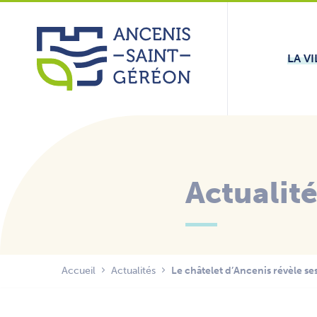
Aller
Panneau de gestion des cookies
au
contenu
LA VI
Actualit
Accueil
Actualités
Le châtelet d’Ancenis révèle se