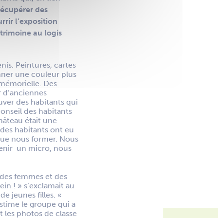
récupérer des
rir l’exposition
trimoine au logis
nis. Peintures, cartes
nner une couleur plus
e mémorielle. Des
r d’anciennes
uver des habitants qui
nseil des habitants
hâteau était une
 des habitants ont eu
enue nous former. Nous
tenir un micro, nous
 des femmes et des
ein ! » s’exclamait au
e jeunes filles. «
estime le groupe qui a
t les photos de classe