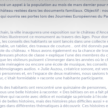
ancé un appel à la population au mois de mars dernier pour 
hâteau restées dans les documents familiaux. Objectif : nour
ui ouvrira ses portes lors des Journées Européennes du Pa
ain, la ville inaugurera une exposition sur le château d’Ance
hies illustreront ce monument au travers des âges. Pour do
n, les conseils des habitants se sont lancés dans une collect
ble, un tablier, des travaux de couture… ont été donnés pa
ole du château. « Nous avons également eu la chance de tro
reuses photos de classe » explique l’une des membres du co
 que les visiteurs puissent s’immerger dans les années où le c
école ménagère ou encore une école de musique, les conseils
s témoignages audios. « Julie Auzou, créatrice sonore, est v
 personnes et, en l’espace de deux matinées, nous savions 
ur, c’était formidable » raconte une habitante participante.
ils des habitants ont rencontré une quinzaine de personnes,
s une belle histoire à raconter. « Des bêtises on en a fait pl
ve qui raconte avec délice et nostalgie sa période à l’école d
de belles histoires, mais des histoires plus difficiles aussi » 
ges dans différentes thématiques à découvrir. Ces histoires e