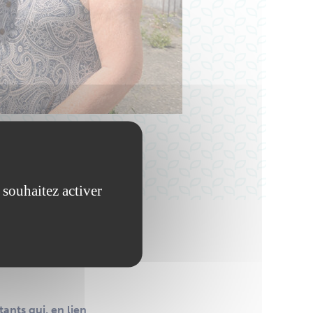
s
 souhaitez activer
eau
tants qui, en lien