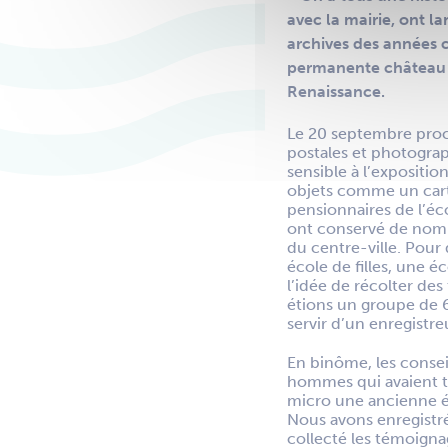
avec la mairie, ont l
archives des années c
permanente château q
Renaissance.
Le 20 septembre proch
postales et photograp
sensible à l’expositio
objets comme un carta
pensionnaires de l’éc
ont conservé de nomb
du centre-ville. Pour
école de filles, une 
l’idée de récolter de
étions un groupe de 6
servir d’un enregistre
En binôme, les conse
hommes qui avaient tou
micro une ancienne élè
Nous avons enregistré 
collecté les témoigna