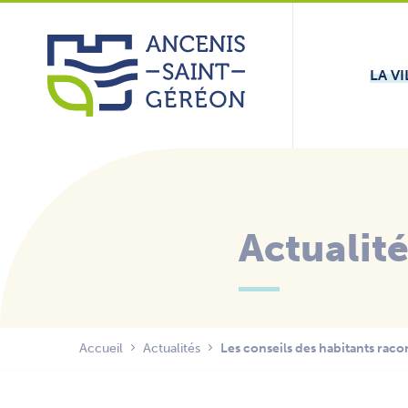
Aller
Panneau de gestion des cookies
au
contenu
LA VI
Actualit
Accueil
Actualités
Les conseils des habitants raco