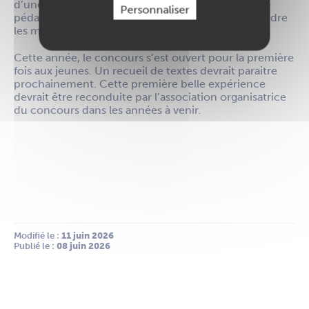
d’une session départementale. Une mise en scène
Personnaliser
pédagogique qui a permis aux jeunes de comprendre
les missions du département.
Cette année, le concours s’est ouvert pour la première
fois aux jeunes. Un recueil de textes devrait paraitre
prochainement. Cette première belle expérience
devrait être reconduite par l’association organisatrice
du concours dans les années à venir.
Modifié le :
 11 juin 2026
Publié le :
 08 juin 2026