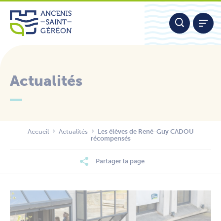
Aller
Panneau de gestion des cookies
au
contenu
Actualités
Nous contacter
Accueil
Actualités
Les élèves de René-Guy CADOU
récompensés
Partager la page