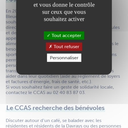
et vous donne le contrôle
En 2024, le CCAS a organisé la première Semaine
sur ceux que vous
Bleue, en lien avec de nombreux partenaires, et
souhaitez activer
souhaite continuer à développer des actions en
direction des seniors, mais aussi des personnes seules
et des familles qui rencontrent des difficultés. Cet
Tout accepter
appel aux dons permettra de compléter les colis
alimentaires lors des distributions aux familles dans le
Tout refuser
besoin et de financer des activités périscolaires et
sportives pour les enfants sur la commune. Les dons
Personnaliser
permettront aussi de faciliter la mobilité des
personnes en difficulté (bon d’essence ou ticket
transport), les soutenir dans leur formation ou à les
aider dans leur quotidien (aide au règlement de loyers
et factures d’énergie, frais de santé, etc.).
Si vous souhaitez faire un geste de solidarité locale,
contactez le CCAS au 02 40 83 87 03.
Le CCAS recherche des bénévoles
Discuter autour d’un café, se balader avec les
résidentes et résidents de la Davrays ou des personnes