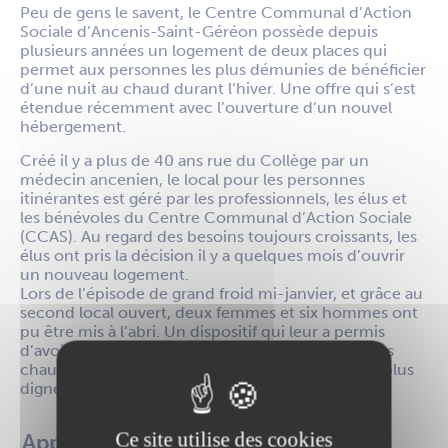
Peu de gens le savent, le Centre Communal d’Action
Sociale d’Ancenis-Saint-Géréon possède depuis
plusieurs années un logement de deux places qui
permet aux personnes les plus démunies de bénéficier
d’une nuit au chaud durant l’hiver. Une offre qui s’est
étendue récemment avec l’ouverture d’un nouvel
hébergement.
Créé il y a plus de 40 ans rue du Collège par un
médecin ancenien, le local pour les personnes
itinérantes est géré par les professionnels, les élus et
les bénévoles du Centre Communal d’Action Sociale
(CCAS). Au regard des besoins toujours croissants, les
élus ont pris la décision il y a quelques mois d’ouvrir
un nouveau logement.
Lors de l’épisode de grand froid mi-janvier, et grâce au
second local ouvert, deux femmes et six hommes ont
pu être mis à l’abri. Un dispositif qui leur a permis
d’avoir un temps de répit à l’abri du froid, un repas
chaud mais également des conditions d’hygiène plus
dignes.
Ce site utilise des cookies
Appel aux dons