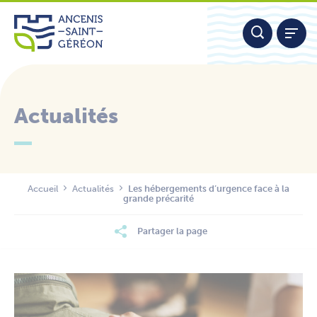
Aller
Panneau de gestion des cookies
au
contenu
Actualités
Nous contacter
Accueil
Actualités
Les hébergements d’urgence face à la
grande précarité
Partager la page