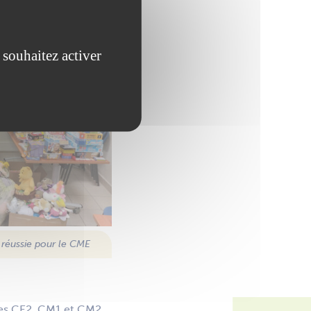
 sécurité, à la
 souhaitez activer
 réussie pour le CME
 Les CE2, CM1 et CM2