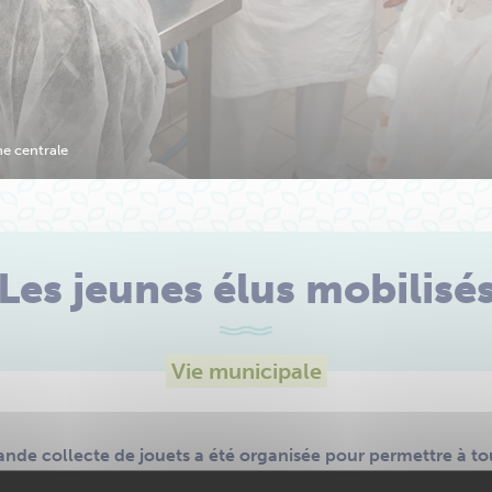
ne centrale
Les jeunes élus mobilisé
Vie municipale
de collecte de jouets a été organisée pour permettre à tou
s’agissait de la toute première action du nouveau Conseil M