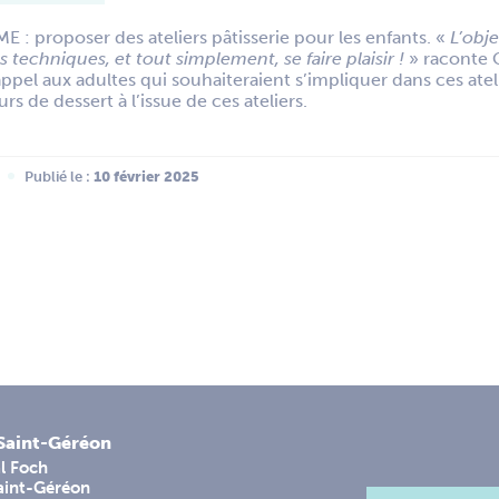
E : proposer des ateliers pâtisserie pour les enfants. «
L’obje
s techniques, et tout simplement, se faire plaisir !
» raconte 
appel aux adultes qui souhaiteraient s’impliquer dans ces ateli
s de dessert à l’issue de ces ateliers.
Publié le :
 10 février 2025
-Saint-Géréon
l Foch
aint-Géréon