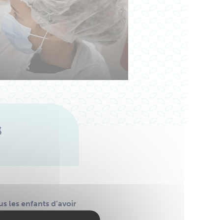
s
s les enfants d’avoir
unicipal Enfants