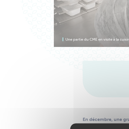
Une partie du CME en visite à la cuisi
En décembre, une gran
un cadeau à Noël. Il 