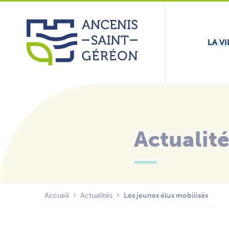
Aller
Panneau de gestion des cookies
au
contenu
LA VI
Actualit
Accueil
Actualités
Les jeunes élus mobilisés