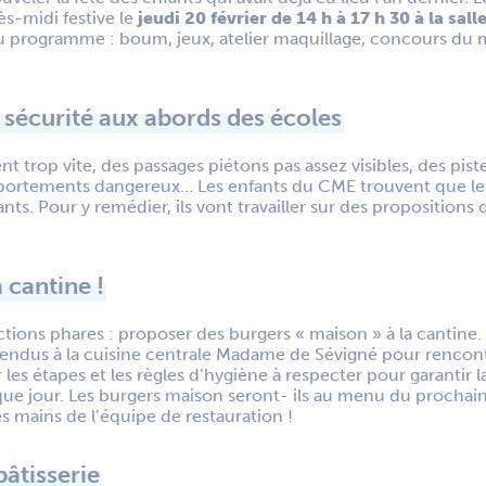
ès-midi festive le
jeudi 20 février de 14 h à 17 h 30 à la sall
 programme : boum, jeux, atelier maquillage, concours du 
a sécurité aux abords des écoles
nt trop vite, des passages piétons pas assez visibles, des pist
ortements dangereux… Les enfants du CME trouvent que les
ants. Pour y remédier, ils vont travailler sur des propositions 
 cantine !
ctions phares : proposer des burgers « maison » à la cantine. 
endus à la cuisine centrale Madame de Sévigné pour rencontrer
 les étapes et les règles d’hygiène à respecter pour garantir 
ue jour. Les burgers maison seront- ils au menu du prochai
s mains de l’équipe de restauration !
pâtisserie