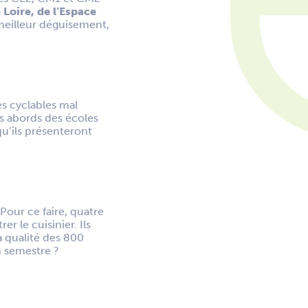
e Loire, de l’Espace
meilleur déguisement,
es cyclables mal
 abords des écoles
qu’ils présenteront
Pour ce faire, quatre
 le cuisinier. Ils
la qualité des 800
n semestre ?