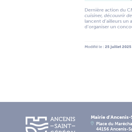
Dernière action du CM
cuisiner, découvrir de
lancent d’ailleurs un 
d’organiser un concour
Modifié le :
 25 juillet 2025
Mairie d'Ancenis
Place du Marécha
44156 Ancenis-S