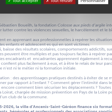
Tout accepter
Tout refuser
Personnaliser
Ancenis-Saint-Géréon formés à la lutte contre les violences s
me initié au printemps par la mairie qui a missionné l’assoc
 Sébastien Boueilh, la fondation
Colosse aux pieds d’argile
int
ur lutter contre les violences sexuelles, le harcèlement et le b
n apprenant aux professionnel·les à repérer les situations 
les enfants et adolescent·es qui en sont victimes.
 baisse des résultats scolaires, comportements addictifs, s
gnes peuvent être multiples et pas toujours faciles à repérer p
es encadrants et encadrantes apprennent également à recueil
e confient plus facilement à eux, et à être le relais de leur pa
n’est ni le métier ni la formation initiale.
ation : des apprentissages pratiques destinés à éviter de se m
r par rapport à l’enfant ? Comment gérer l’intimité dans les 
u encore comment bien sécuriser les déplacements ? Toutes 
 Loirat, chargée de mission prévention en Pays de la Loire 
 d’un club de la commune.
5-2026, la ville d’Ancenis-Saint-Géréon finance six forma
ants, bénévoles et professionnels des associations sportiv