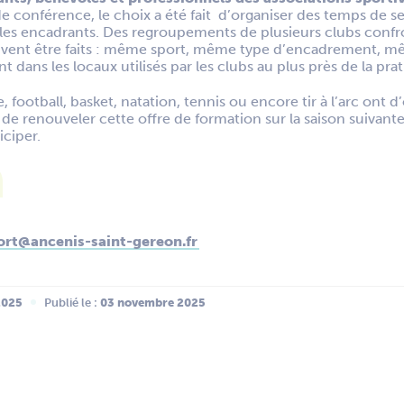
e conférence, le choix a été fait d’organiser des temps de sen
r les encadrants. Des regroupements de plusieurs clubs con
euvent être faits : même sport, même type d’encadrement, mê
t dans les locaux utilisés par les clubs au plus près de la pra
football, basket, natation, tennis ou encore tir à l’arc ont 
t de renouveler cette offre de formation sur la saison suivant
iciper.
ort@ancenis-saint-gereon.fr
2025
Publié le :
 03 novembre 2025