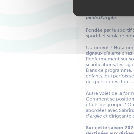
Les clubs sportifs d’
l’objectif du program
pieds d’argile.
Fondée par le sportif
sportif et scolaire po
Comment ? Notamment e
signaux d’alerte chez 
Renfermement sur soi,
scarifications, les si
Dans ce programme, l
enfants, qui parfois s
des personnes dont ce 
Autre volet de la form
Comment se positionne
effets de groupe ? O
abordées avec Sabrina
d’argile
et dirigeante
Sur cette saison 202
destinées aux dirige