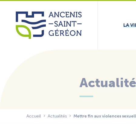
Aller
Panneau de gestion des cookies
au
contenu
LA VI
Actualit
Accueil
Actualités
Mettre fin aux violences sexuell