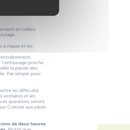
exuelles, c’est
iation
Colosse aux
ervient en milieu
izutage.
à risque et les
urentraînement,
ar l’entourage proche.
lir la parole des
role. Pas simple pour
ettre en difficulté.
vestiaires et les
ces questions seront
pour
Colosse aux pieds
tions de deux heures
es.
Plutôt que