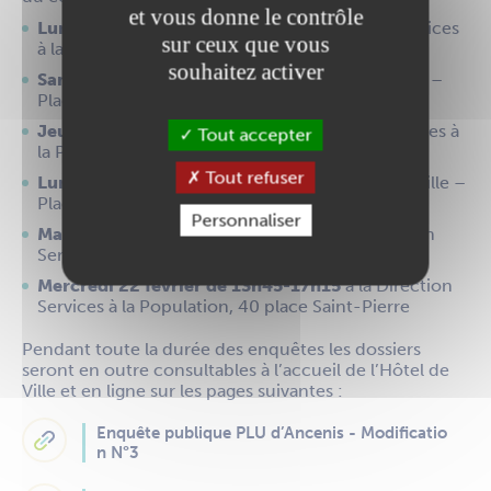
et vous donne le contrôle
Lundi 23 janvier de 9h à 12h
à la Direction Services
sur ceux que vous
à la Population 40 place Saint-Pierre
souhaitez activer
Samedi 28 janvier de 9h à 12h
à l’Hôtel de Ville –
Place Maréchal Foch
Jeudi 2 février de 9h à 12h
à la Direction Services à
Tout accepter
la Population 40 place Saint-Pierre
Tout refuser
Lundi 6 février de 15h30 à 18h30
à l’Hôtel de Ville –
Place Maréchal Foch
Personnaliser
Mardi 14 février de 13h45 à 17h15
à la Direction
Services à la Population 40 place Saint-Pierre
Mercredi 22 février de 13h45-17h15
à la Direction
Services à la Population, 40 place Saint-Pierre
Pendant toute la durée des enquêtes les dossiers
seront en outre consultables à l’accueil de l’Hôtel de
Ville et en ligne sur les pages suivantes :
Enquête publique PLU d’Ancenis - Modificatio
n N°3