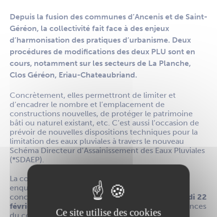
Depuis la fusion des communes d’Ancenis et de Saint-
Géréon, la collectivité fait face à des enjeux
d’harmonisation des pratiques d’urbanisme. Deux
procédures de modifications des deux PLU sont en
cours, notamment sur les secteurs de La Planche,
Clos Géréon, Eriau-Chateaubriand.
Concrètement, elles permettront de limiter et
d’encadrer le nombre et l’emplacement de
constructions nouvelles, de protéger le patrimoine
bâti ou naturel existant, etc. C’est aussi l’occasion de
prévoir de nouvelles dispositions techniques pour la
limitation des eaux pluviales à travers le nouveau
Schéma Directeur d’Assainissement des Eaux Pluviales
(*SDAEP).
La commune vous invite à participer aux trois
enquêtes publiques qui se dérouleront
concomitamment du
lundi 23 janvier au mercredi 22
février
. Ci-dessous les dates et lieux des permanences
Ce site utilise des cookies
du commissaire enquêteur :