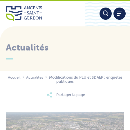
Aller
Panneau de gestion des cookies
au
contenu
Actualités
Nous contacter
Accueil
Actualités
Modifications du PLU et SDAEP : enquêtes
publiques
Partager la page